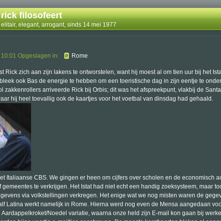
rick filosofeert
elitair, elegant, arrogant, sinds 14 mei 1977
 10:01 Opgeslagen in:
Rome
t Rick zich aan zijn lakens te ontworstelen, want hij moest al om tien uur bij het Istat
leek ook Bas de energie te hebben om een toeristische dag in zijn eentje te ond
ol zakkenrollers arriveerde Rick bij Orbis; dit was het afspreekpunt, vlakbij de Sant
ar hij heel toevallig ook de kaartjes voor het voetbal van dinsdag had gehaald.
 het Italiaanse CBS. We gingen er heen om cijfers over scholen en de economisch act
jf gemeentes te verkrijgen. Het Istat had niet echt een handig zoeksysteem, maar t
gegevens via volkstellingen verkregen. Het enige wat we nog misten waren de gege
alf Latina werkt namelijk in Rome. Hierna werd nog even de Mensa aangedaan vo
e Aardappelkroket/Noedel variatie, waarna onze held zijn E-mail kon gaan bij werke