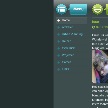
Home
Istat
Artikelen
09/12/99
Urban Planning
Om 8 uur wis
Wonderwel b
Reizen
een busrit v
Over Rick
Maggiore, wa
Projecten
Games
Links
Het Istat is
van onze vi
bijna alle 
forenzen. H
interessant