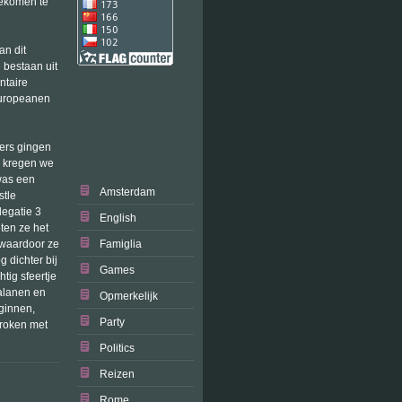
gekomen te
an dit
 bestaan uit
ntaire
Europeanen
-ers gingen
n kregen we
was een
Amsterdam
stle
legatie 3
English
ten ze het
n,waardoor ze
Famiglia
g dichter bij
Games
tig sfeertje
talanen en
Opmerkelijk
ginnen,
Party
proken met
Politics
Reizen
Rome