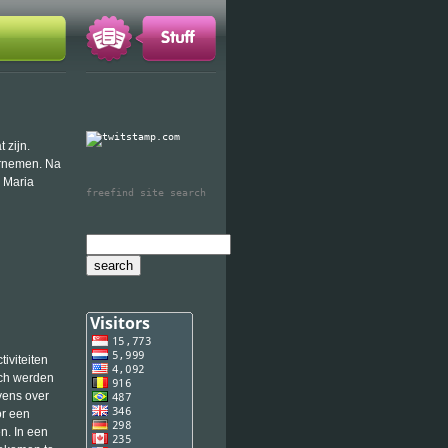
 zijn.
ernemen. Na
a Maria
freefind site search
iviteiten
och werden
vens over
or een
n. In een