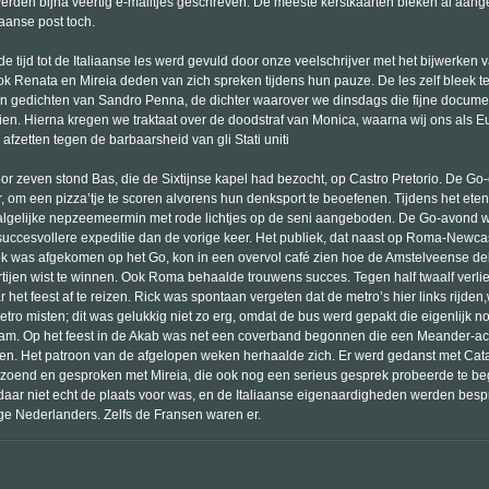
erden bijna veertig e-mailtjes geschreven. De meeste kerstkaarten bleken al aan
liaanse post toch.
e tijd tot de Italiaanse les werd gevuld door onze veelschrijver met het bijwerken v
k Renata en Mireia deden van zich spreken tijdens hun pauze. De les zelf bleek te
an gedichten van Sandro Penna, de dichter waarover we dinsdags die fijne docume
en. Hierna kregen we traktaat over de doodstraf van Monica, waarna wij ons als 
afzetten tegen de barbaarsheid van gli Stati uniti
or zeven stond Bas, die de Sixtijnse kapel had bezocht, op Castro Pretorio. De Go
, om een pizza’tje te scoren alvorens hun denksport te beoefenen. Tijdens het ete
lgelijke nepzeemeermin met rode lichtjes op de seni aangeboden. De Go-avond 
 succesvollere expeditie dan de vorige keer. Het publiek, dat naast op Roma-Newca
ook was afgekomen op het Go, kon in een overvol café zien hoe de Amstelveense de
rtijen wist te winnen. Ook Roma behaalde trouwens succes. Tegen half twaalf verlie
 het feest af te reizen. Rick was spontaan vergeten dat de metro’s hier links rijde
etro misten; dit was gelukkig niet zo erg, omdat de bus werd gepakt die eigenlijk no
wam. Op het feest in de Akab was net een coverband begonnen die een Meander-ach
ëren. Het patroon van de afgelopen weken herhaalde zich. Er werd gedanst met Ca
zoend en gesproken met Mireia, die ook nog een serieus gesprek probeerde te be
daar niet echt de plaats voor was, en de Italiaanse eigenaardigheden werden bes
e Nederlanders. Zelfs de Fransen waren er.