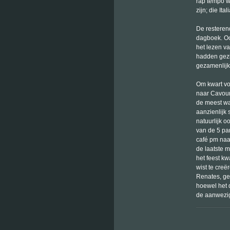
rap tempo w
zijn; die Ita
De resterend
dagboek. Oo
het lezen v
hadden gezi
gezamenlijk 
Om kwart vo
naar Cavour
de meest wa
aanzienlijk
natuurlijk 
van de 5 pa
café pm naar
de laatste m
het feest k
wist te cre
Renates, ge
hoewel het 
de aanwezig