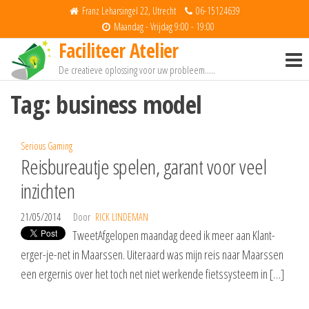
Spring
Franz Leharsingel 22, Utrecht
06-15124639
naar
Maandag - Vrijdag 9:00 - 19:00
Faciliteer Atelier
de
inhoud
De creatieve oplossing voor uw probleem…..
Tag:
business model
Serious Gaming
Reisbureautje spelen, garant voor veel
inzichten
21/05/2014
Door
RICK LINDEMAN
TweetAfgelopen maandag deed ik meer aan Klant-
erger-je-net in Maarssen. Uiteraard was mijn reis naar Maarssen
een ergernis over het toch net niet werkende fietssysteem in […]