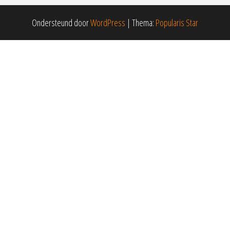
Ondersteund door
WordPress
|
Thema:
Popularis Star