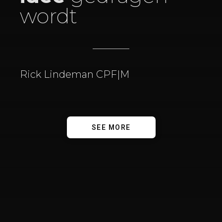
wordt
Rick Lindeman CPF|M
SEE MORE