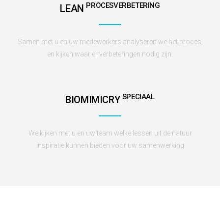
PROCESVERBETERING
LEAN
Samen met u en uw medewerkers analyseren we het proces,
en kijken waar er verbeteringen nodig zijn.
SPECIAAL
BIOMIMICRY
We kijken met u en uw team welke lessen uit de natuur
inspiratie kunnen bieden voor uw samenwerking