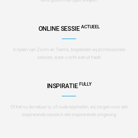
ACTUEEL
ONLINE SESSIE
In tijden van Zoom en Teams, begeleiden wij professionele
sessies, waar u echt wat uit haalt
FULLY
INSPIRATIE
Of het nu de natuur is, of oude wijsheden, wij zorgen voor een
inspirerende sessie in een inspirerende omgeving