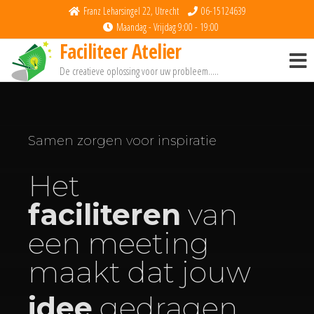
Franz Leharsingel 22, Utrecht
06-15124639
Maandag - Vrijdag 9:00 - 19:00
Faciliteer Atelier
De creatieve oplossing voor uw probleem…..
Samen zorgen voor inspiratie
Het
faciliteren
van
een meeting
maakt dat jouw
idee
gedragen