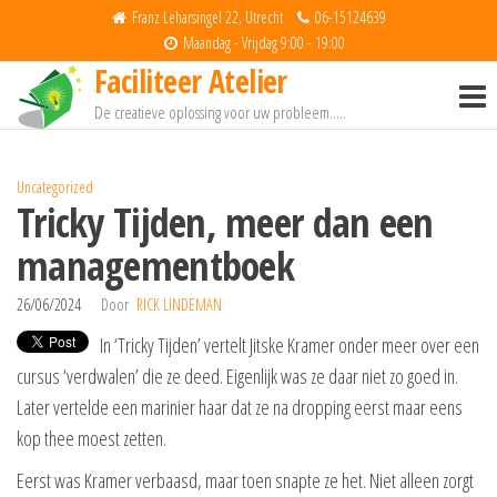
Spring
Franz Leharsingel 22, Utrecht
06-15124639
naar
Maandag - Vrijdag 9:00 - 19:00
Faciliteer Atelier
de
inhoud
De creatieve oplossing voor uw probleem…..
Uncategorized
Tricky Tijden, meer dan een
managementboek
26/06/2024
Door
RICK LINDEMAN
In ‘Tricky Tijden’ vertelt Jitske Kramer onder meer over een
cursus ‘verdwalen’ die ze deed. Eigenlijk was ze daar niet zo goed in.
Later vertelde een marinier haar dat ze na dropping eerst maar eens
kop thee moest zetten.
Eerst was Kramer verbaasd, maar toen snapte ze het. Niet alleen zorgt