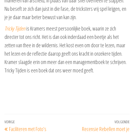
markeren van afscheid, in plaats van daar snel overheen te stappen.
Nu beseft ze zich dan juist in die fase, de tricksters vrij spel krijgen, en
je je daar maar beter bewust van kan zijn.
Tricky Tijden
is Kramers meest persoonlijke boek, waarin ze zich
directer tot ons richt. Het is dan ook inderdaad een beetje als het
zetten van thee in de wildernis. Het kost even om door te lezen, maar
het lezen en de reflectie daarop geeft ons kracht in onzekere tijden.
Kramer slaagde erin om meer dan een managementboek te schrijven.
Tricky Tijden is een boek dat ons weer moed geeft.
Bericht
Vorig
VORIGE
VOLGENDE
Vo
Faciliteren met Foto’s
Recensie Rebellen moet je
navigatie
bericht
be