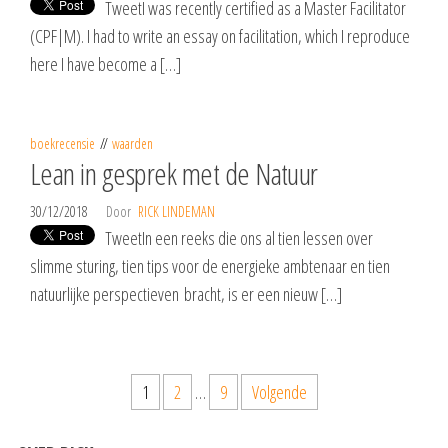
TweetI was recently certified as a Master Facilitator
(CPF|M). I had to write an essay on facilitation, which I reproduce
here I have become a […]
boekrecensie
waarden
Lean in gesprek met de Natuur
30/12/2018
Door
RICK LINDEMAN
TweetIn een reeks die ons al tien lessen over
slimme sturing, tien tips voor de energieke ambtenaar en tien
natuurlijke perspectieven bracht, is er een nieuw […]
Berichten
1
2
…
9
Volgende
navigatie