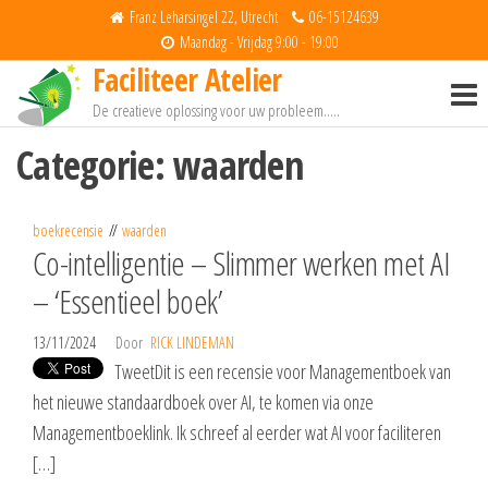
Spring
Franz Leharsingel 22, Utrecht
06-15124639
naar
Maandag - Vrijdag 9:00 - 19:00
Faciliteer Atelier
de
inhoud
De creatieve oplossing voor uw probleem…..
Categorie:
waarden
boekrecensie
waarden
Co-intelligentie – Slimmer werken met AI
– ‘Essentieel boek’
13/11/2024
Door
RICK LINDEMAN
TweetDit is een recensie voor Managementboek van
het nieuwe standaardboek over AI, te komen via onze
Managementboeklink. Ik schreef al eerder wat AI voor faciliteren
[…]