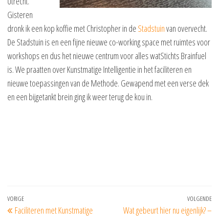
Utrecht.
Gisteren
dronk ik een kop koffie met Christopher in de
Stadstuin
van overvecht.
De Stadstuin is en een fijne nieuwe co-working space met ruimtes voor
workshops en dus het nieuwe centrum voor alles watStichts Brainfuel
is. We praatten over Kunstmatige Intelligentie in het faciliteren en
nieuwe toepassingen van de Methode. Gewapend met een verse dek
en een bijgetankt brein ging ik weer terug de kou in.
Bericht
Vorig
VORIGE
VOLGENDE
Vo
Faciliteren met Kunstmatige
Wat gebeurt hier nu eigenlijk? –
navigatie
bericht
be