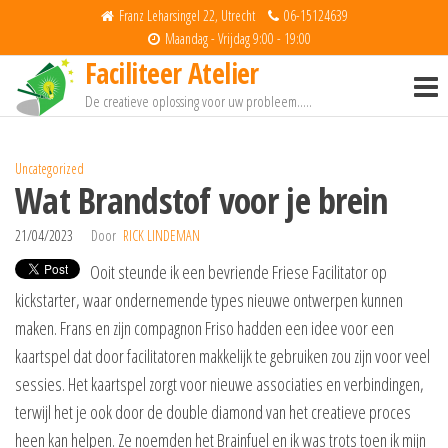
Spring
Franz Leharsingel 22, Utrecht
06-15124639
naar
Maandag - Vrijdag 9:00 - 19:00
Faciliteer Atelier
de
inhoud
De creatieve oplossing voor uw probleem…..
Uncategorized
Wat Brandstof voor je brein
21/04/2023
Door
RICK LINDEMAN
Ooit steunde ik een bevriende Friese Facilitator op
kickstarter, waar ondernemende types nieuwe ontwerpen kunnen
maken. Frans en zijn compagnon Friso hadden een idee voor een
kaartspel dat door facilitatoren makkelijk te gebruiken zou zijn voor veel
sessies. Het kaartspel zorgt voor nieuwe associaties en verbindingen,
terwijl het je ook door de double diamond van het creatieve proces
heen kan helpen. Ze noemden het Brainfuel en ik was trots toen ik mijn