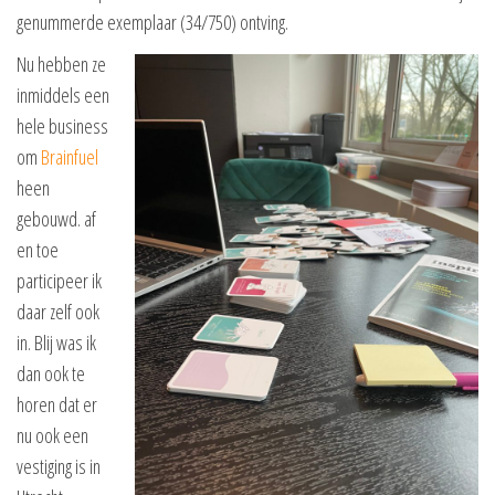
genummerde exemplaar (34/750) ontving.
Nu hebben ze
inmiddels een
hele business
om
Brainfuel
heen
gebouwd. af
en toe
participeer ik
daar zelf ook
in. Blij was ik
dan ook te
horen dat er
nu ook een
vestiging is in