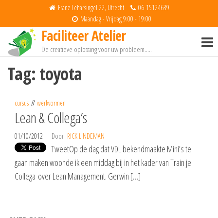
Spring
Franz Leharsingel 22, Utrecht
06-15124639
naar
Maandag - Vrijdag 9:00 - 19:00
Faciliteer Atelier
de
inhoud
De creatieve oplossing voor uw probleem…..
Tag:
toyota
cursus
werkvormen
Lean & Collega’s
01/10/2012
Door
RICK LINDEMAN
TweetOp de dag dat VDL bekendmaakte Mini’s te
gaan maken woonde ik een middag bij in het kader van Train je
Collega over Lean Management. Gerwin […]