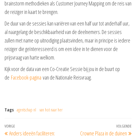
brainstorm methodieken als Customer Journey Mapping om de reis van
de reiziger in kaart te brengen.
De duur van de sessies kan variëren van een half uur tot anderhalf uur,
al naargelang de beschikbaarheid van de deelnemers. De sessies
zullen met name op uitnodiging plaatsvinden, maar in principe is iedere
reiziger die geïnteresseerd is om een idee in te dienen voor de
prijsvraag van harte welkom.
Kijk voor de data van een Co-Creatie Sessie bij jou in de buurt op
de
Facebook-pagina
van de Nationale Reisvraag.
Tags
agentschap nl
van hot naar her
Bericht
Vorig
VORIGE
VOLGENDE
Vo
Anders ideeën faciliteren:
Crowne Plaza in de duinen
bericht
be