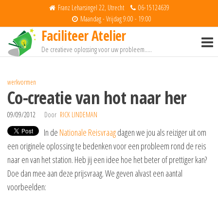
Spring
Franz Leharsingel 22, Utrecht
06-15124639
naar
Maandag - Vrijdag 9:00 - 19:00
Faciliteer Atelier
de
inhoud
De creatieve oplossing voor uw probleem…..
werkvormen
Co-creatie van hot naar her
09/09/2012
Door
RICK LINDEMAN
In de
Nationale Reisvraag
dagen we jou als reiziger uit om
een originele oplossing te bedenken voor een probleem rond de reis
naar en van het station. Heb jij een idee hoe het beter of prettiger kan?
Doe dan mee aan deze prijsvraag. We geven alvast een aantal
voorbeelden: