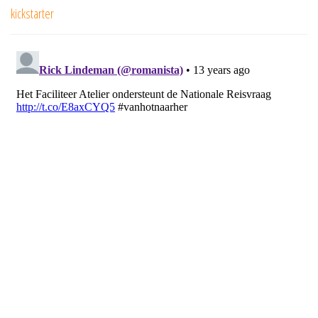
navigatie
kickstarter