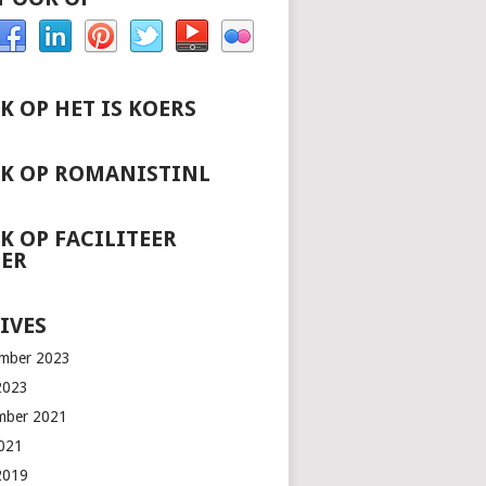
K OP HET IS KOERS
CK OP ROMANISTINL
K OP FACILITEER
IER
IVES
mber 2023
2023
mber 2021
2021
2019