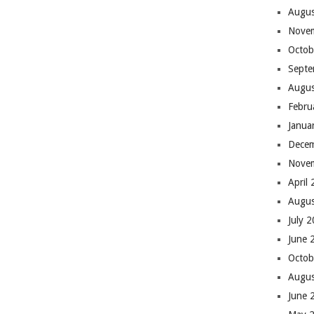
Augus
Nove
Octob
Septe
Augus
Febru
Janua
Dece
Nove
April
Augus
July 
June 
Octob
Augus
June 