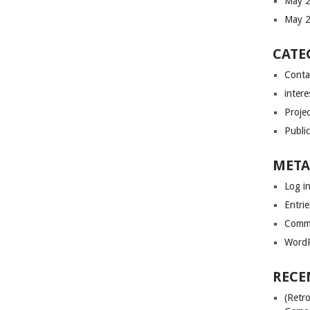
May 
May 
CATE
Conta
intere
Proje
Public
META
Log i
Entrie
Comme
WordP
RECE
(Retr