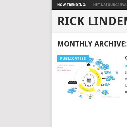
NOW TRENDING:
HET NATUURCANVAS 
RICK LIND
MONTHLY ARCHIVE:
PUBLICATIES
a
I
v
D
m