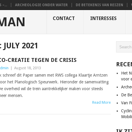
–...
ARCHEOLOGIE ONDER WATER
DE BETEKENIS VAN REIZEN
EMAN
CONTACT
INTERESSES
:
JULY 2021
CO-CREATIE TEGEN DE CRISIS
RECE
dmin
|
August 18, 2013
Het N
k schreef dit Paper samen met RWS collega Klaartje Arntzen
voor 
oor het Planologisch Speurwerk. Hieronder de samenvatting
Arche
e overheid wil de trein aantrekkelijker maken voor steeds
De Be
eer mensen.
Read More
Van Fi
Cycli
Mobili
IK ZI