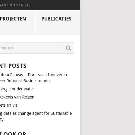
VAN FIETS EN VIS
PROJECTEN
PUBLICATIES
NT POSTS
atuurCanvas – Duurzaam Innoveren
een Robuust Businessmodel
ologie onder water
tekenis van Reizen
ets en Vis
ng data as change agent for Sustainable
ty
T OOK OP