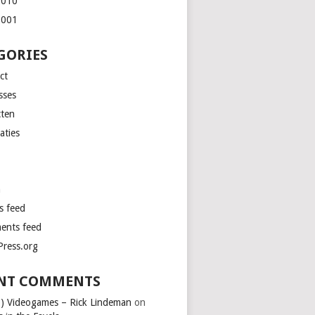
2010
2001
GORIES
ct
sses
cten
aties
n
s feed
nts feed
ress.org
NT COMMENTS
o) Videogames – Rick Lindeman
on