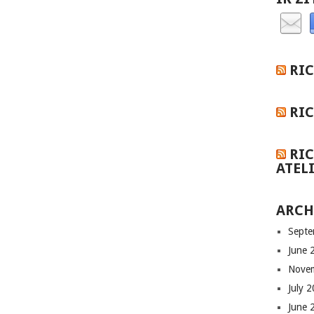
RIC
RI
RIC
ATEL
ARCH
Septe
June 
Nove
July 
June 